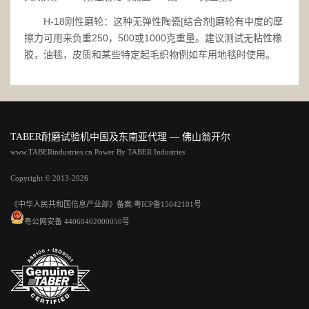
H-18刚性磨轮：这种无弹性陶瓷[结合剂]磨轮有中度的摩
擦力可用来负重250，500或1000克重量。建议测试无粘性橡
胶，油毯，皮质和某些特定起毛织物例如车用地毯时使用。
TABER耐磨试验机中国及东南亚代理 — 佛山翁开尔
www.TABERindustries.cn Power By TABER Industries
Copyright © 2013-2026
《中华人民共和国信息产业部》备案:
粤ICP备15042101号
粤公网安备 44060402000050号